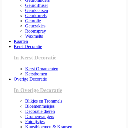
Geurbranders
Geurdiffuser
Geurkaarsen
Geurkorrels
Geurolie
Geurzakjes
Roomspray
Waxmelts
Kaarten
Kerst Decoratie
In Kerst Decoratie
Kerst Ornamenten
Kerstbomen
Overige Decoratie
In Overige Decoratie
Blikjes en Trommels
Bloemenmeisjes
Decoratie dieren
Dromenvangers
Fotolijstjes
Kunstbloemen & Kransen