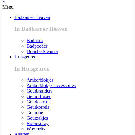
×
Menu
Badkamer Heaven
In Badkamer Heaven
Badbom
Badpoeder
Douche Steamer
Huisgeuren
In Huisgeuren
Amberblokjes
Amberblokjes accessoires
Geurbranders
Geurdiffuser
Geurkaarsen
Geurkorrels
Geurolie
Geurzakjes
Roomspray
Waxmelts
Kaarten