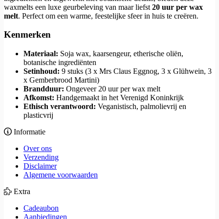
waxmelts een luxe geurbeleving van maar liefst
20 uur per wax
melt
. Perfect om een warme, feestelijke sfeer in huis te creëren.
Kenmerken
Materiaal:
Soja wax, kaarsengeur, etherische oliën,
botanische ingrediënten
Setinhoud:
9 stuks (3 x Mrs Claus Eggnog, 3 x Glühwein, 3
x Gemberbrood Martini)
Brandduur:
Ongeveer 20 uur per wax melt
Afkomst:
Handgemaakt in het Verenigd Koninkrijk
Ethisch verantwoord:
Veganistisch, palmolievrij en
plasticvrij
Informatie
Over ons
Verzending
Disclaimer
Algemene voorwaarden
Extra
Cadeaubon
Aanbiedingen