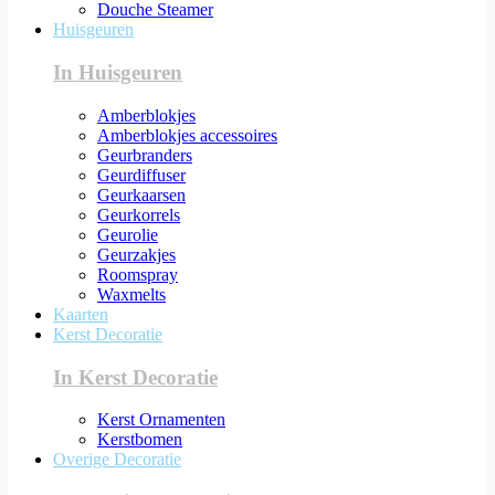
Douche Steamer
Huisgeuren
In Huisgeuren
Amberblokjes
Amberblokjes accessoires
Geurbranders
Geurdiffuser
Geurkaarsen
Geurkorrels
Geurolie
Geurzakjes
Roomspray
Waxmelts
Kaarten
Kerst Decoratie
In Kerst Decoratie
Kerst Ornamenten
Kerstbomen
Overige Decoratie