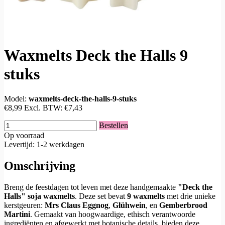
Waxmelts Deck the Halls 9
stuks
Model:
waxmelts-deck-the-halls-9-stuks
€8,99
Excl. BTW:
€7,43
Bestellen
Op voorraad
Levertijd: 1-2 werkdagen
Omschrijving
Breng de feestdagen tot leven met deze handgemaakte
"Deck the
Halls" soja waxmelts
. Deze set bevat
9 waxmelts
met drie unieke
kerstgeuren:
Mrs Claus Eggnog
,
Glühwein
, en
Gemberbrood
Martini
. Gemaakt van hoogwaardige, ethisch verantwoorde
ingrediënten en afgewerkt met botanische details, bieden deze