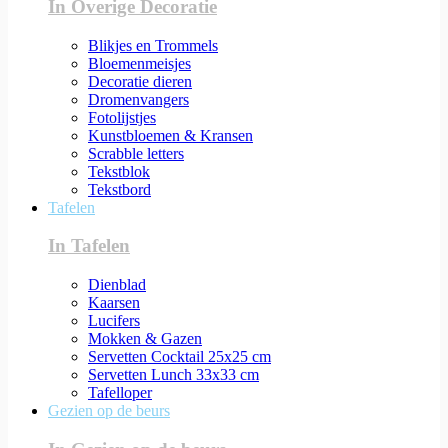
In Overige Decoratie
Blikjes en Trommels
Bloemenmeisjes
Decoratie dieren
Dromenvangers
Fotolijstjes
Kunstbloemen & Kransen
Scrabble letters
Tekstblok
Tekstbord
Tafelen
In Tafelen
Dienblad
Kaarsen
Lucifers
Mokken & Gazen
Servetten Cocktail 25x25 cm
Servetten Lunch 33x33 cm
Tafelloper
Gezien op de beurs