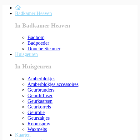
Badkamer Heaven
In Badkamer Heaven
Badbom
Badpoeder
Douche Steamer
Huisgeuren
In Huisgeuren
Amberblokjes
Amberblokjes accessoires
Geurbranders
Geurdiffuser
Geurkaarsen
Geurkorrels
Geurolie
Geurzakjes
Roomspray
Waxmelts
Kaarten