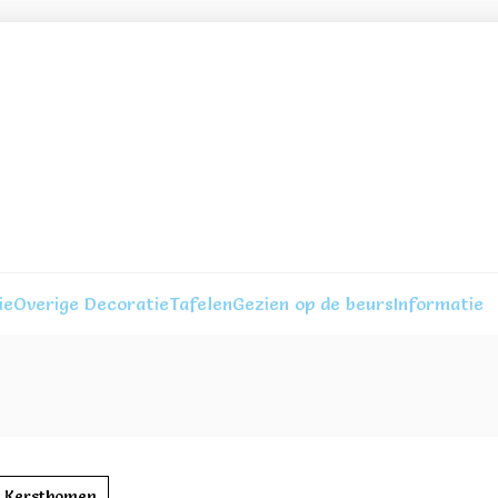
ie
Overige Decoratie
Tafelen
Gezien op de beurs
Informatie
Kerstbomen