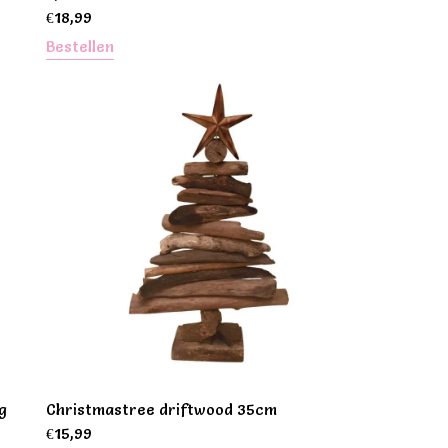
€
18,99
Bestellen
g
Christmastree driftwood 35cm
€
15,99