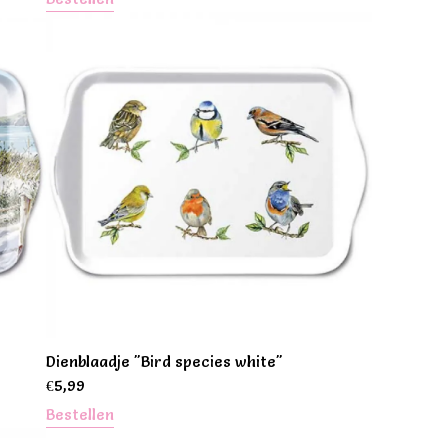
Dienblaadje "Bird species white"
€
5,99
Bestellen