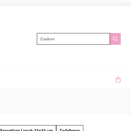
Zoeken
Servetten Lunch 33x33 cm
Tafelloper