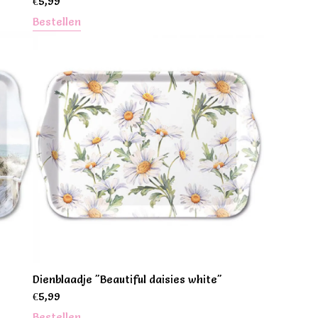
€
5,99
Bestellen
Dienblaadje "Beautiful daisies white"
€
5,99
Bestellen