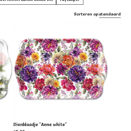
Sorteren op:
standaard
Dienblaadje "Anne white"