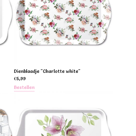
Dienblaadje "Charlotte white"
€
5,99
Bestellen