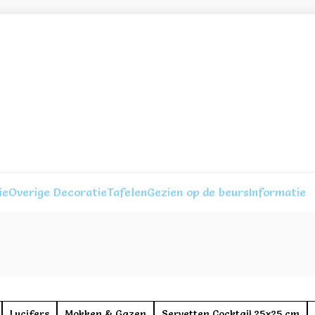
ie
Overige Decoratie
Tafelen
Gezien op de beurs
Informatie
Lucifers
Mokken & Gazen
Servetten Cocktail 25x25 cm