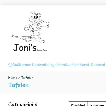
Badkamer Heaven
Huisgeuren
Kaarten
Kerst Decorat
Home
>
Tafelen
Tafelen
Categorieën
Dienblad
Kaarsen