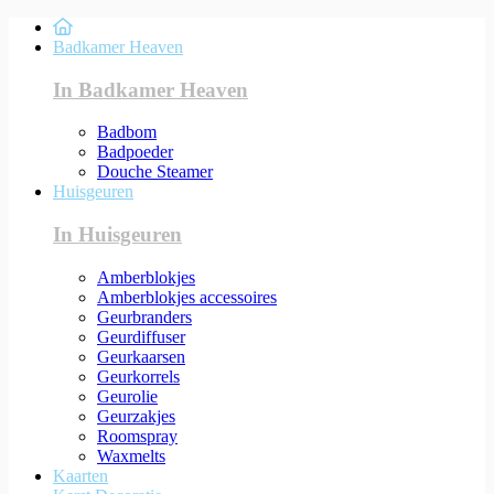
Badkamer Heaven
In Badkamer Heaven
Badbom
Badpoeder
Douche Steamer
Huisgeuren
In Huisgeuren
Amberblokjes
Amberblokjes accessoires
Geurbranders
Geurdiffuser
Geurkaarsen
Geurkorrels
Geurolie
Geurzakjes
Roomspray
Waxmelts
Kaarten