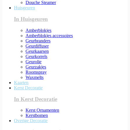
Douche Steamer
Huisgeuren
In Huisgeuren
Amberblokjes
Amberblokjes accessoires
Geurbranders
Geurdiffuser
Geurkaarsen
Geurkorrels
Geurolie
Geurzakjes
Roomspray
Waxmelts
Kaarten
Kerst Decoratie
In Kerst Decoratie
Kerst Ornamenten
Kerstbomen
Overige Decoratie