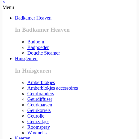
×
Menu
Badkamer Heaven
In Badkamer Heaven
Badbom
Badpoeder
Douche Steamer
Huisgeuren
In Huisgeuren
Amberblokjes
Amberblokjes accessoires
Geurbranders
Geurdiffuser
Geurkaarsen
Geurkorrels
Geurolie
Geurzakjes
Roomspray
Waxmelts
Kaarten