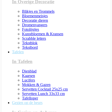
In Overige Decoratie
Blikjes en Trommels
Bloemenmeisjes
Decoratie dieren
Dromenvangers
Fotolijstjes
Kunstbloemen & Kransen
Scrabble letters
Tekstblok
Tekstbord
Tafelen
In Tafelen
Dienblad
Kaarsen
Lucifers
Mokken & Gazen
Servetten Cocktail 25x25 cm
Servetten Lunch 33x33 cm
Tafelloper
Gezien op de beurs