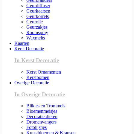
Geurbranders
Geurdiffuser
Geurkaarsen
Geurkorrels
Geurolie
Geurzakjes
Roomspray
Waxmelts
Kaarten
Kerst Decoratie
In Kerst Decoratie
Kerst Ornamenten
Kerstbomen
Overige Decoratie
In Overige Decoratie
Blikjes en Trommels
Bloemenmeisjes
Decoratie dieren
Dromenvangers
Fotolijstjes
Kunstbloemen & Kransen