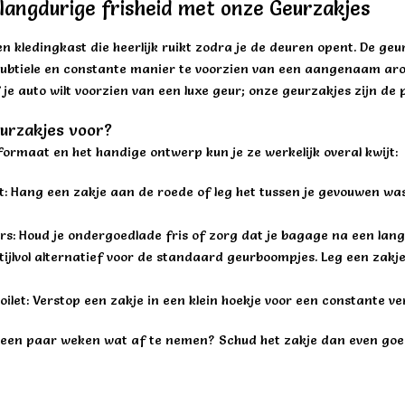
langdurige frisheid met onze Geurzakjes
een kledingkast die heerlijk ruikt zodra je de deuren opent. De g
subtiele en constante manier te voorzien van een aangenaam arom
 je auto wilt voorzien van een luxe geur; onze geurzakjes zijn de p
eurzakjes voor?
ormaat en het handige ontwerp kun je ze werkelijk overal kwijt:
st: Hang een zakje aan de roede of leg het tussen je gevouwen w
ers: Houd je ondergoedlade fris of zorg dat je bagage na een lange
stijlvol alternatief voor de standaard geurboompjes. Leg een zakje 
 toilet: Verstop een zakje in een klein hoekje voor een constante v
a een paar weken wat af te nemen? Schud het zakje dan even goe