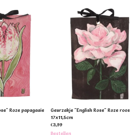
ose" Roze papagaaie
Geurzakje "English Rose" Roze roos
17x11,5cm
€
3,99
Bestellen