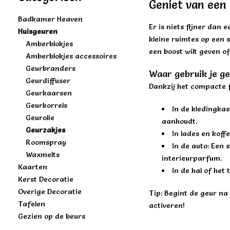
Geniet van een 
Badkamer Heaven
Er is niets fijner dan 
Huisgeuren
kleine ruimtes op een 
Amberblokjes
een boost wilt geven of
Amberblokjes accessoires
Geurbranders
Waar gebruik je g
Geurdiffuser
Dankzij het compacte f
Geurkaarsen
Geurkorrels
In de kledingka
Geurolie
aanhoudt.
Geurzakjes
In lades en koff
Roomspray
In de auto: Een 
Waxmelts
interieurparfum.
Kaarten
In de hal of het
Kerst Decoratie
Overige Decoratie
Tip: Begint de geur n
Tafelen
activeren!
Gezien op de beurs