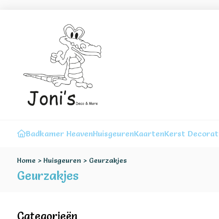
Badkamer Heaven
Huisgeuren
Kaarten
Kerst Decorat
Home
>
Huisgeuren
>
Geurzakjes
Geurzakjes
Categorieën