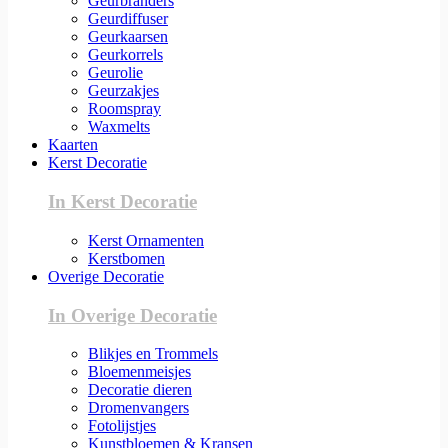
Geurbranders
Geurdiffuser
Geurkaarsen
Geurkorrels
Geurolie
Geurzakjes
Roomspray
Waxmelts
Kaarten
Kerst Decoratie
In Kerst Decoratie
Kerst Ornamenten
Kerstbomen
Overige Decoratie
In Overige Decoratie
Blikjes en Trommels
Bloemenmeisjes
Decoratie dieren
Dromenvangers
Fotolijstjes
Kunstbloemen & Kransen