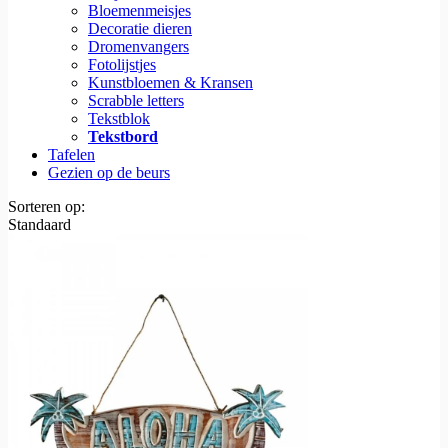
Bloemenmeisjes
Decoratie dieren
Dromenvangers
Fotolijstjes
Kunstbloemen & Kransen
Scrabble letters
Tekstblok
Tekstbord
Tafelen
Gezien op de beurs
Sorteren op:
Standaard