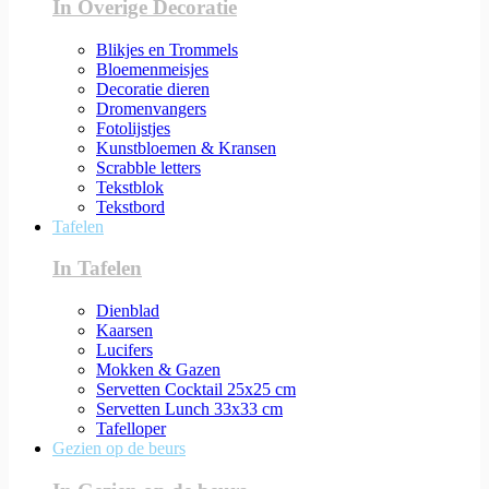
In Overige Decoratie
Blikjes en Trommels
Bloemenmeisjes
Decoratie dieren
Dromenvangers
Fotolijstjes
Kunstbloemen & Kransen
Scrabble letters
Tekstblok
Tekstbord
Tafelen
In Tafelen
Dienblad
Kaarsen
Lucifers
Mokken & Gazen
Servetten Cocktail 25x25 cm
Servetten Lunch 33x33 cm
Tafelloper
Gezien op de beurs