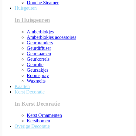
Douche Steamer
Huisgeuren
In Huisgeuren
Amberblokjes
Amberblokjes accessoires
Geurbranders
Geurdiffuser
Geurkaarsen
Geurkorrels
Geurolie
Geurzakjes
Roomspray
Waxmelts
Kaarten
Kerst Decoratie
In Kerst Decoratie
Kerst Ornamenten
Kerstbomen
Overige Decoratie