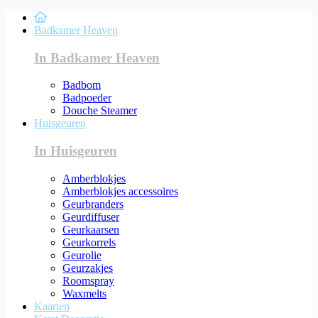
Badkamer Heaven
In Badkamer Heaven
Badbom
Badpoeder
Douche Steamer
Huisgeuren
In Huisgeuren
Amberblokjes
Amberblokjes accessoires
Geurbranders
Geurdiffuser
Geurkaarsen
Geurkorrels
Geurolie
Geurzakjes
Roomspray
Waxmelts
Kaarten