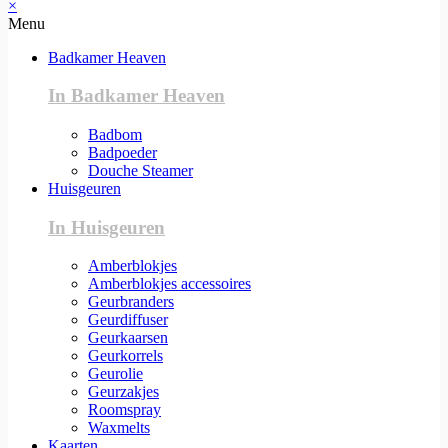
×
Menu
Badkamer Heaven
In Badkamer Heaven
Badbom
Badpoeder
Douche Steamer
Huisgeuren
In Huisgeuren
Amberblokjes
Amberblokjes accessoires
Geurbranders
Geurdiffuser
Geurkaarsen
Geurkorrels
Geurolie
Geurzakjes
Roomspray
Waxmelts
Kaarten