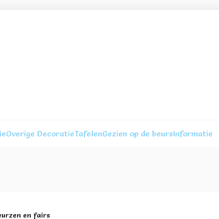
ie
Overige Decoratie
Tafelen
Gezien op de beurs
Informatie
eurzen en fairs