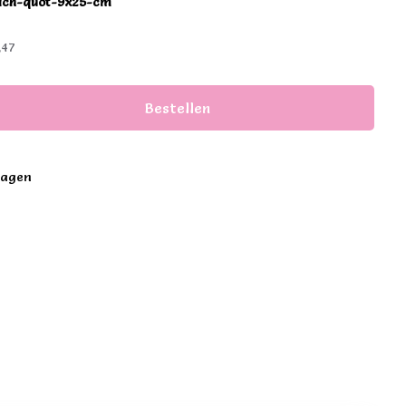
each-quot-9x25-cm
,47
Bestellen
dagen