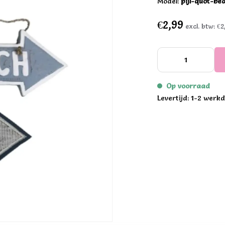
Model:
pijl-quot-b
€2,99
excl. btw:
€2
Op voorraad
Levertijd: 1-2 werk