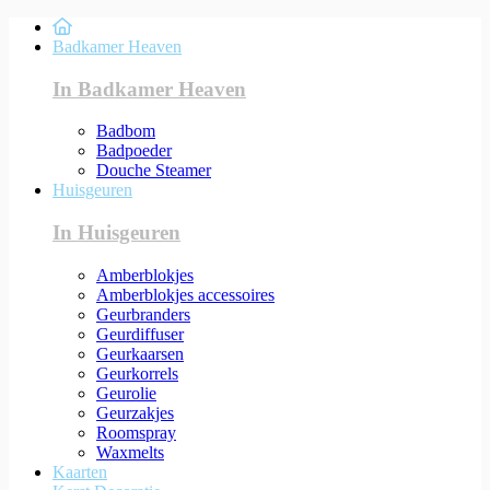
Badkamer Heaven
In Badkamer Heaven
Badbom
Badpoeder
Douche Steamer
Huisgeuren
In Huisgeuren
Amberblokjes
Amberblokjes accessoires
Geurbranders
Geurdiffuser
Geurkaarsen
Geurkorrels
Geurolie
Geurzakjes
Roomspray
Waxmelts
Kaarten