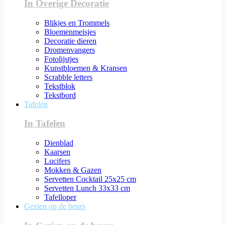
In Overige Decoratie
Blikjes en Trommels
Bloemenmeisjes
Decoratie dieren
Dromenvangers
Fotolijstjes
Kunstbloemen & Kransen
Scrabble letters
Tekstblok
Tekstbord
Tafelen
In Tafelen
Dienblad
Kaarsen
Lucifers
Mokken & Gazen
Servetten Cocktail 25x25 cm
Servetten Lunch 33x33 cm
Tafelloper
Gezien op de beurs