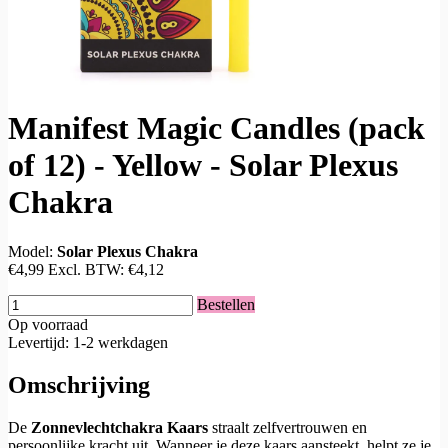
Manifest Magic Candles (pack
of 12) - Yellow - Solar Plexus
Chakra
Model:
Solar Plexus Chakra
€4,99
Excl. BTW:
€4,12
Bestellen
Op voorraad
Levertijd: 1-2 werkdagen
Omschrijving
De
Zonnevlechtchakra Kaars
straalt zelfvertrouwen en
persoonlijke kracht uit. Wanneer je deze kaars aansteekt, helpt ze je