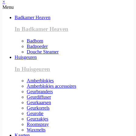
×
Menu
Badkamer Heaven
In Badkamer Heaven
Badbom
Badpoeder
Douche Steamer
Huisgeuren
In Huisgeuren
Amberblokjes
Amberblokjes accessoires
Geurbranders
Geurdiffuser
Geurkaarsen
Geurkorrels
Geurolie
Geurzakjes
Roomspray
Waxmelts
Kaarten