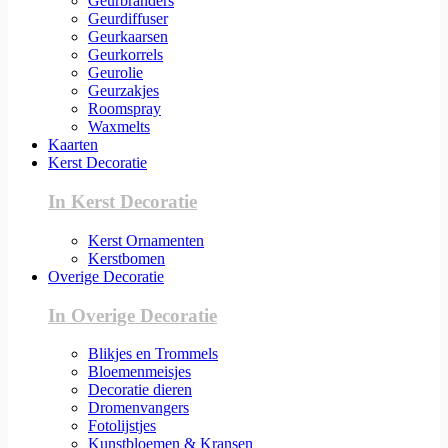
Geurbranders
Geurdiffuser
Geurkaarsen
Geurkorrels
Geurolie
Geurzakjes
Roomspray
Waxmelts
Kaarten
Kerst Decoratie
In Kerst Decoratie
Kerst Ornamenten
Kerstbomen
Overige Decoratie
In Overige Decoratie
Blikjes en Trommels
Bloemenmeisjes
Decoratie dieren
Dromenvangers
Fotolijstjes
Kunstbloemen & Kransen