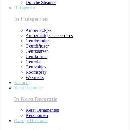
Douche Steamer
Huisgeuren
In Huisgeuren
Amberblokjes
Amberblokjes accessoires
Geurbranders
Geurdiffuser
Geurkaarsen
Geurkorrels
Geurolie
Geurzakjes
Roomspray
Waxmelts
Kaarten
Kerst Decoratie
In Kerst Decoratie
Kerst Ornamenten
Kerstbomen
Overige Decoratie