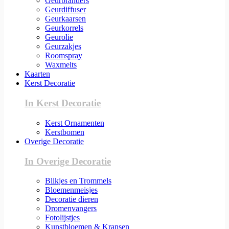
Geurbranders
Geurdiffuser
Geurkaarsen
Geurkorrels
Geurolie
Geurzakjes
Roomspray
Waxmelts
Kaarten
Kerst Decoratie
In Kerst Decoratie
Kerst Ornamenten
Kerstbomen
Overige Decoratie
In Overige Decoratie
Blikjes en Trommels
Bloemenmeisjes
Decoratie dieren
Dromenvangers
Fotolijstjes
Kunstbloemen & Kransen