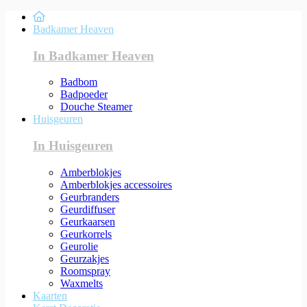
Badkamer Heaven
In Badkamer Heaven
Badbom
Badpoeder
Douche Steamer
Huisgeuren
In Huisgeuren
Amberblokjes
Amberblokjes accessoires
Geurbranders
Geurdiffuser
Geurkaarsen
Geurkorrels
Geurolie
Geurzakjes
Roomspray
Waxmelts
Kaarten