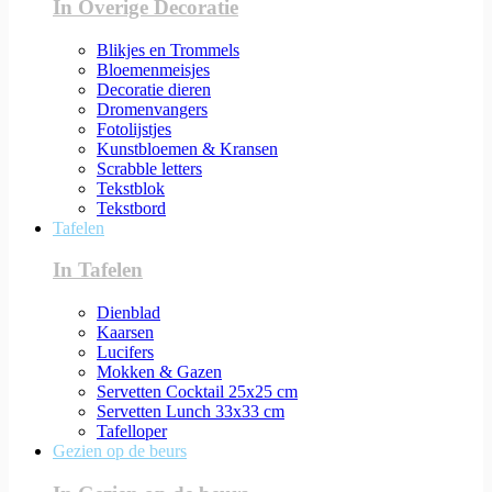
In Overige Decoratie
Blikjes en Trommels
Bloemenmeisjes
Decoratie dieren
Dromenvangers
Fotolijstjes
Kunstbloemen & Kransen
Scrabble letters
Tekstblok
Tekstbord
Tafelen
In Tafelen
Dienblad
Kaarsen
Lucifers
Mokken & Gazen
Servetten Cocktail 25x25 cm
Servetten Lunch 33x33 cm
Tafelloper
Gezien op de beurs