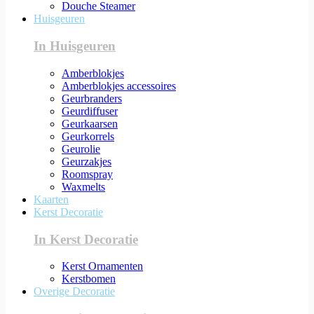
Douche Steamer
Huisgeuren
In Huisgeuren
Amberblokjes
Amberblokjes accessoires
Geurbranders
Geurdiffuser
Geurkaarsen
Geurkorrels
Geurolie
Geurzakjes
Roomspray
Waxmelts
Kaarten
Kerst Decoratie
In Kerst Decoratie
Kerst Ornamenten
Kerstbomen
Overige Decoratie