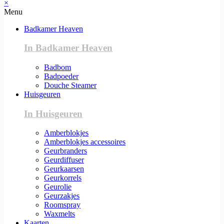
×
Menu
Badkamer Heaven
In Badkamer Heaven
Badbom
Badpoeder
Douche Steamer
Huisgeuren
In Huisgeuren
Amberblokjes
Amberblokjes accessoires
Geurbranders
Geurdiffuser
Geurkaarsen
Geurkorrels
Geurolie
Geurzakjes
Roomspray
Waxmelts
Kaarten