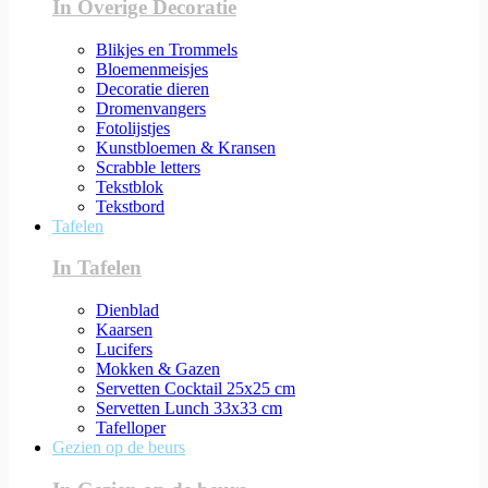
In Overige Decoratie
Blikjes en Trommels
Bloemenmeisjes
Decoratie dieren
Dromenvangers
Fotolijstjes
Kunstbloemen & Kransen
Scrabble letters
Tekstblok
Tekstbord
Tafelen
In Tafelen
Dienblad
Kaarsen
Lucifers
Mokken & Gazen
Servetten Cocktail 25x25 cm
Servetten Lunch 33x33 cm
Tafelloper
Gezien op de beurs