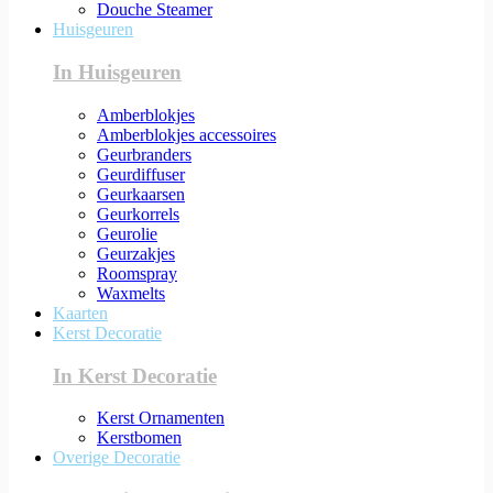
Douche Steamer
Huisgeuren
In Huisgeuren
Amberblokjes
Amberblokjes accessoires
Geurbranders
Geurdiffuser
Geurkaarsen
Geurkorrels
Geurolie
Geurzakjes
Roomspray
Waxmelts
Kaarten
Kerst Decoratie
In Kerst Decoratie
Kerst Ornamenten
Kerstbomen
Overige Decoratie