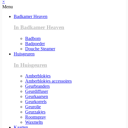
×
Menu
Badkamer Heaven
In Badkamer Heaven
Badbom
Badpoeder
Douche Steamer
Huisgeuren
In Huisgeuren
Amberblokjes
Amberblokjes accessoires
Geurbranders
Geurdiffuser
Geurkaarsen
Geurkorrels
Geurolie
Geurzakjes
Roomspray
Waxmelts
Kaarten