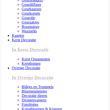
Geurbranders
Geurdiffuser
Geurkaarsen
Geurkorrels
Geurolie
Geurzakjes
Roomspray
Waxmelts
Kaarten
Kerst Decoratie
In Kerst Decoratie
Kerst Ornamenten
Kerstbomen
Overige Decoratie
In Overige Decoratie
Blikjes en Trommels
Bloemenmeisjes
Decoratie dieren
Dromenvangers
Fotolijstjes
Kunstbloemen & Kransen