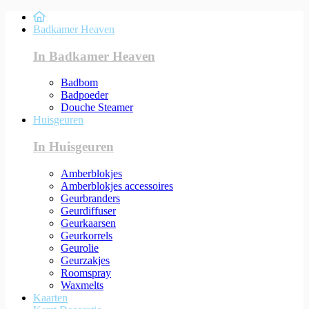
Badkamer Heaven
In Badkamer Heaven
Badbom
Badpoeder
Douche Steamer
Huisgeuren
In Huisgeuren
Amberblokjes
Amberblokjes accessoires
Geurbranders
Geurdiffuser
Geurkaarsen
Geurkorrels
Geurolie
Geurzakjes
Roomspray
Waxmelts
Kaarten