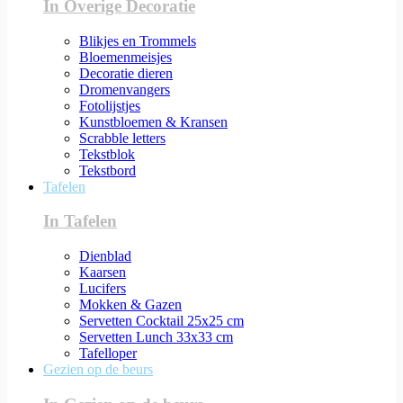
In Overige Decoratie
Blikjes en Trommels
Bloemenmeisjes
Decoratie dieren
Dromenvangers
Fotolijstjes
Kunstbloemen & Kransen
Scrabble letters
Tekstblok
Tekstbord
Tafelen
In Tafelen
Dienblad
Kaarsen
Lucifers
Mokken & Gazen
Servetten Cocktail 25x25 cm
Servetten Lunch 33x33 cm
Tafelloper
Gezien op de beurs